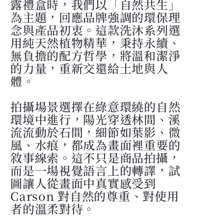
露禮盒時，我們以「自然共生」
為主題，回應品牌強調的環保理
念與產品初衷。這款洗沐系列選
用純天然植物精華，秉持永續、
無負擔的配方哲學，將溫和潔淨
的力量，重新交還給土地與人
體。
拍攝場景選擇在綠意環繞的自然
環境中進行，陽光穿透林間、溪
流流動於石間，細節如葉影、微
風、水痕，都成為畫面裡重要的
敘事線索。這不只是商品拍攝，
而是一場視覺語言上的轉譯，試
圖讓人從畫面中真實感受到
Carson 對自然的尊重、對使用
者的溫柔對待。